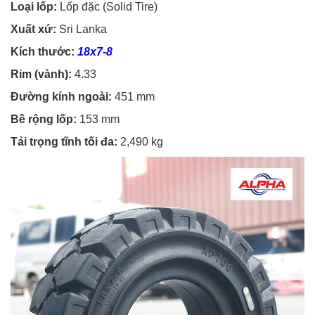
Loại lốp:
Lốp đặc (Solid Tire)
Xuất xứ:
Sri Lanka
Kích thước:
18x7-8
Rim (vành):
4.33
Đường kính ngoài:
451 mm
Bề rộng lốp:
153 mm
Tải trọng tĩnh tối đa:
2,490 kg