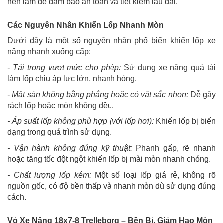
nên làm để đảm bảo an toàn và tiết kiệm lâu dài.
Các Nguyên Nhân Khiến Lốp Nhanh Mòn
Dưới đây là một số nguyên nhân phổ biến khiến lốp xe
nâng nhanh xuống cấp:
- Tải trọng vượt mức cho phép:
Sử dụng xe nâng quá tải
làm lốp chịu áp lực lớn, nhanh hỏng.
- Mặt sàn không bằng phẳng hoặc có vật sắc nhọn:
Dễ gây
rách lốp hoặc mòn không đều.
- Áp suất lốp không phù hợp (với lốp hơi):
Khiến lốp bị biến
dạng trong quá trình sử dụng.
- Vận hành không đúng kỹ thuật:
Phanh gấp, rẽ nhanh
hoặc tăng tốc đột ngột khiến lốp bị mài mòn nhanh chóng.
- Chất lượng lốp kém:
Một số loại lốp giá rẻ, không rõ
nguồn gốc, có độ bền thấp và nhanh mòn dù sử dụng đúng
cách.
Vỏ Xe Nâng 18x7-8 Trelleborg – Bền Bỉ, Giảm Hao Mòn