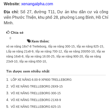
Website:
xenangalpha.com
Địa chỉ:
Số 27, đường T11, Dự án khu dân cư và công
viên Phước Thiện, khu phố 28, phường Long Bình, Hồ Chí
Minh.
Chia sẻ
0
HOT!
Xem thêm:
,
,
,
vỏ xe nâng 18x7-8 Trelleborg
lốp xe nâng 300-15
lốp xe nâng 825-15
,
,
,
Lốp xe nâng 21x8-9
lốp xe nâng 700-12
lốp xe nâng 200/50-10
lốp xe
,
,
,
nâng 16x6-8
lốp xe nâng 16.00-25
lốp xe nâng 900-20
lốp xe nâng
,
,
23x9-10
lốp xe nâng 650-10
Tin được xem nhiều nhất
1.
LỐP XE NÂNG 6.00-9 XP800 TRELLEBORG
2.
VỎ XE NÂNG TRELLEBORG 28X9-15
3.
VỎ XE NÂNG TRELLEBORG 300-15
4.
VỎ XE NÂNG TRELLEBORG 21X8-9
5.
VỎ XE NÂNG TRELLEBORG 825-15