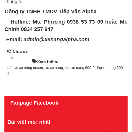
chúng tôi.
Công ty TNHH TMDV Tiếp Vận Alpha
Hotline: Ms. Phương 0938 53 73 09 hoặc Mr.
Chinh 0834 257 947
Email:
admin@xenangalpha.com
Chia sẻ
0
HOT!
Xem thêm:
,
,
,
bán vỏ xe nâng nexen
vo xe nang
lop xe nang 600-9
lốp xe nâng 600-
,
9
Fanpage Facebook
Bài viết mới nhất