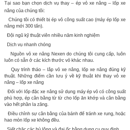
Tại sao bạn chọn dịch vụ thay – ép vỏ xe nâng – lốp xe
nâng của chúng tôi:
-
Chúng tôi có thiết bị ép vỏ công suất cao (máy ép lốp xe
nâng mới 300 tấn).
-
Đội ngũ kỹ thuật viên nhiều năm kinh nghiệm
-
Dịch vụ nhanh chóng
-
Nguồn vỏ xe nâng Nexen do chúng tôi cung cấp, luôn
luôn có sẵn ở các kích thước vỏ khác nhau.
-
Quy trình tháo – lắp vỏ xe nâng, lốp xe nâng đúng kỹ
thuật. N
hững điểm cần lưu ý về kỹ thuật khi thay vỏ xe
nâng – lốp xe nâng
-
Đối với lốp đặc xe nâng sử dụng máy ép vỏ có công suất
phù hợp, ép cân bằng từ từ cho lốp ăn khớp và cân bằng
vào hết phần la zăng.
-
Điều chỉnh sự cân bằng của bánh để tránh xe rung, hoặc
hao mòn lốp xe không đều.
-
Siết chặc các bù lông và đai ốc bằng dụng cụ quy định.