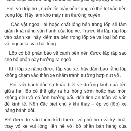
-
Đối với lốp hơi, nước từ máy nén cũng có thể lọt vào bên
trong lốp. Hãy làm khô máy nén thường xuyên.
-
Các vật ngoại lai hoặc chất lỏng bên trong lốp sẽ làm
giảm khả năng vận hành của lốp xe. Trước khi lắp ráp lốp
vào bánh xe, hãy kiểm tra bên trong lốp xe và loại bỏ mọi
vật ngoại lai và chất lỏng.
-
Lốp có bộ phận bảo vệ cạnh bên nên được lắp ráp sao
cho bộ phận này hướng ra ngoài.
-
Khi lốp xe nâng được lắp vào xe, hãy đảm bảo rằng lốp
không chạm vào thân xe nhằm tránh trường hợp nứt vỡ.
-
Đối với bánh đôi, sự khác biệt về đường kính quá lớn
giữa hai lốp có thể gây ra hư hỏng sớm hoặc hao mòn
không đều và có ảnh hưởng xấu đến tính an toàn và vấn
đề kinh tế. Nên đặc biệt chú ý khi thay – ép vỏ (lốp) xe
nâng bánh đôi.
ể được tư vấn thêm kích thước vỏ phù hợp và kỹ thuật
thay vỏ xe vui lòng liên hệ với bộ phận bán hàng của