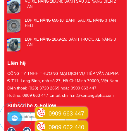
VỎ XE NÂNG 18X7-8: BÁNH SAU XE NÂNG ĐIỆN 2
TẤN
LỐP XE NÂNG 650-10: BÁNH SAU XE NÂNG 3 TẤN
HELI
LỐP XE NÂNG 28X9-15: BÁNH TRƯỚC XE NÂNG 3
TẤN
Liên hệ
CÔNG TY TNHH THƯƠNG MẠI DỊCH VỤ TIẾP VẬN ALPHA
Đ.T11, Long Bình, nhà số 27, Hồ Chí Minh 70000, Việt Nam
Điện thoại: (028) 3720 2669 hoặc 0909 663 447
Hotline: 0909 663 447 Email: chinh.nt@xenangalpha.com
Subscribe & Follow
0909 663 447
0909 662 440