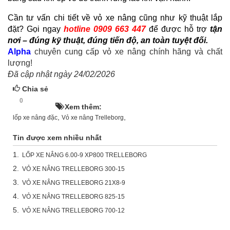
Cần tư vấn chi tiết về vỏ xe nâng cũng như kỹ thuật lắp
đặt?
Gọi ngay
hotline 0909 663 447
để được hỗ trợ
tận
nơi – đúng kỹ thuật, đúng tiến độ, an toàn tuyệt đối.
Alpha
chuyên cung cấp vỏ xe nâng chính hãng và chất
lượng!
Đã cập nhật ngày 24/02/2026
Chia sẻ
0
HOT!
Xem thêm:
,
,
lốp xe nâng đặc
Vỏ xe nâng Trelleborg
Tin được xem nhiều nhất
1.
LỐP XE NÂNG 6.00-9 XP800 TRELLEBORG
2.
VỎ XE NÂNG TRELLEBORG 300-15
3.
VỎ XE NÂNG TRELLEBORG 21X8-9
4.
VỎ XE NÂNG TRELLEBORG 825-15
5.
VỎ XE NÂNG TRELLEBORG 700-12