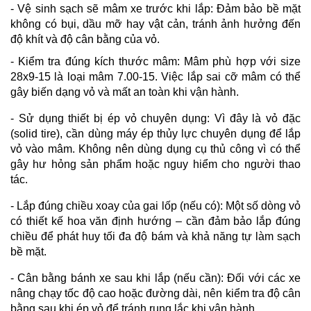
- Vệ sinh sạch sẽ mâm xe trước khi lắp:
Đảm bảo bề mặt
không có bụi, dầu mỡ hay vật cản, tránh ảnh hưởng đến
độ khít và độ cân bằng của vỏ.
- Kiểm tra đúng kích thước mâm:
Mâm phù hợp với size
28x9-15 là loại mâm 7.00-15. Việc lắp sai cỡ mâm có thể
gây biến dạng vỏ và mất an toàn khi vận hành.
- Sử dụng thiết bị ép vỏ chuyên dụng:
Vì đây là vỏ đặc
(solid tire), cần dùng máy ép thủy lực chuyên dụng để lắp
vỏ vào mâm. Không nên dùng dụng cụ thủ công vì có thể
gây hư hỏng sản phẩm hoặc nguy hiểm cho người thao
tác.
- Lắp đúng chiều xoay của gai lốp (nếu có):
Một số dòng vỏ
có thiết kế hoa văn định hướng – cần đảm bảo lắp đúng
chiều để phát huy tối đa độ bám và khả năng tự làm sạch
bề mặt.
- Cân bằng bánh xe sau khi lắp (nếu cần):
Đối với các xe
nâng chạy tốc độ cao hoặc đường dài, nên kiểm tra độ cân
bằng sau khi ép vỏ để tránh rung lắc khi vận hành.