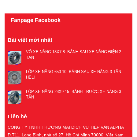
Fanpage Facebook
Bài viết mới nhất
VỎ XE NÂNG 18X7-8: BÁNH SAU XE NÂNG ĐIỆN 2
TẤN
LỐP XE NÂNG 650-10: BÁNH SAU XE NÂNG 3 TẤN
HELI
LỐP XE NÂNG 28X9-15: BÁNH TRƯỚC XE NÂNG 3
TẤN
Liên hệ
CÔNG TY TNHH THƯƠNG MẠI DỊCH VỤ TIẾP VẬN ALPHA
Đ.T11, Long Bình, nhà số 27, Hồ Chí Minh 70000, Việt Nam