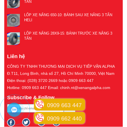
TẤN
LỐP XE NÂNG 650-10: BÁNH SAU XE NÂNG 3 TẤN
HELI
LỐP XE NÂNG 28X9-15: BÁNH TRƯỚC XE NÂNG 3
TẤN
Liên hệ
CÔNG TY TNHH THƯƠNG MẠI DỊCH VỤ TIẾP VẬN ALPHA
Đ.T11, Long Bình, nhà số 27, Hồ Chí Minh 70000, Việt Nam
Điện thoại: (028) 3720 2669 hoặc 0909 663 447
Hotline: 0909 663 447 Email: chinh.nt@xenangalpha.com
Subscribe & Follow
0909 663 447
0909 662 440