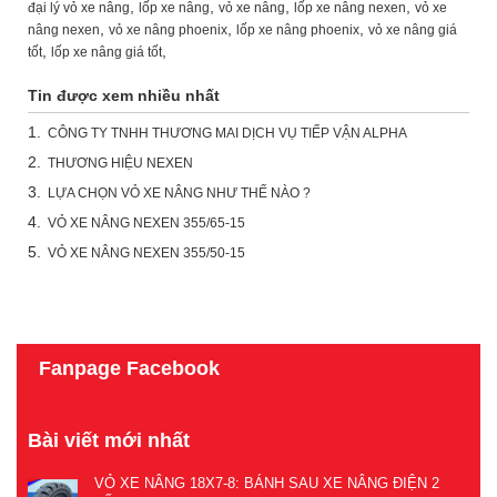
,
,
,
,
đại lý vỏ xe nâng
lốp xe nâng
vỏ xe nâng
lốp xe nâng nexen
vỏ xe
,
,
,
nâng nexen
vỏ xe nâng phoenix
lốp xe nâng phoenix
vỏ xe nâng giá
,
,
tốt
lốp xe nâng giá tốt
Tin được xem nhiều nhất
1.
CÔNG TY TNHH THƯƠNG MAI DỊCH VỤ TIẾP VẬN ALPHA
2.
THƯƠNG HIỆU NEXEN
3.
LỰA CHỌN VỎ XE NÂNG NHƯ THẾ NÀO ?
4.
VỎ XE NÂNG NEXEN 355/65-15
5.
VỎ XE NÂNG NEXEN 355/50-15
Fanpage Facebook
Bài viết mới nhất
VỎ XE NÂNG 18X7-8: BÁNH SAU XE NÂNG ĐIỆN 2