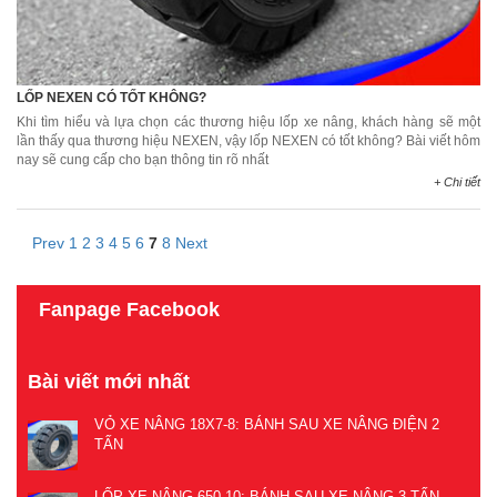
LỐP NEXEN CÓ TỐT KHÔNG?
Khi tìm hiểu và lựa chọn các thương hiệu lốp xe nâng, khách hàng sẽ một
lần thấy qua thương hiệu NEXEN, vậy lốp NEXEN có tốt không? Bài viết hôm
nay sẽ cung cấp cho bạn thông tin rõ nhất
+ Chi tiết
Prev
1
2
3
4
5
6
7
8
Next
Fanpage Facebook
Bài viết mới nhất
VỎ XE NÂNG 18X7-8: BÁNH SAU XE NÂNG ĐIỆN 2
TẤN
LỐP XE NÂNG 650-10: BÁNH SAU XE NÂNG 3 TẤN