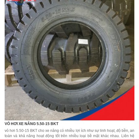
VỎ HƠI XE NÂNG 5.50-15 BKT
vỏ hơi 5.50-15 BKT cho xe nâng có nhiều lợi ích như sự linh hoạt, độ bền, an
toàn và khả năng hoạt động tốt trên nhiều loại bề mặt khác nhau. Liên hệ