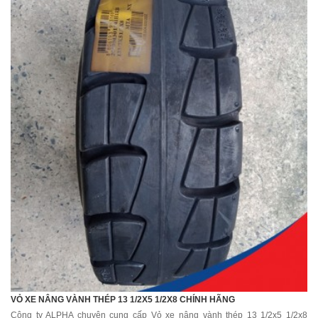
VỎ XE NÂNG VÀNH THÉP 13 1/2X5 1/2X8 CHÍNH HÃNG
Công ty ALPHA chuyên cung cấp Vỏ xe nâng vành thép 13 1/2x5 1/2x8