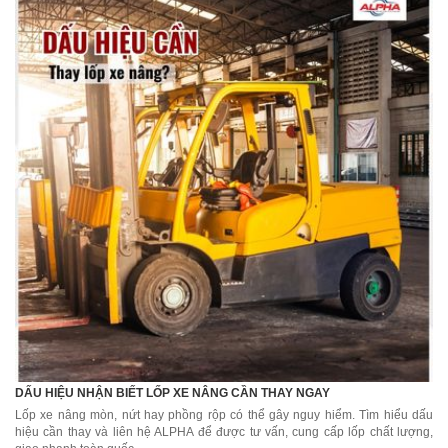
DẤU HIỆU NHẬN BIẾT LỐP XE NÂNG CẦN THAY NGAY
Lốp xe nâng mòn, nứt hay phồng rộp có thể gây nguy hiểm. Tìm hiểu dấu
hiệu cần thay và liên hệ ALPHA để được tư vấn, cung cấp lốp chất lượng,