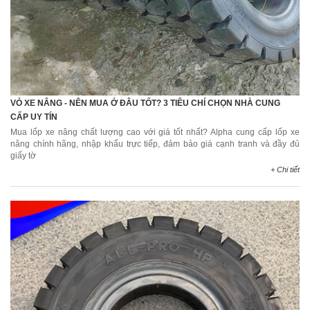
VỎ XE NÂNG - NÊN MUA Ở ĐÂU TỐT? 3 TIÊU CHÍ CHỌN NHÀ CUNG
CẤP UY TÍN
Mua lốp xe nâng chất lượng cao với giá tốt nhất? Alpha cung cấp lốp xe
nâng chính hãng, nhập khẩu trực tiếp, đảm bảo giá cạnh tranh và đầy đủ
giấy tờ
+ Chi tiết