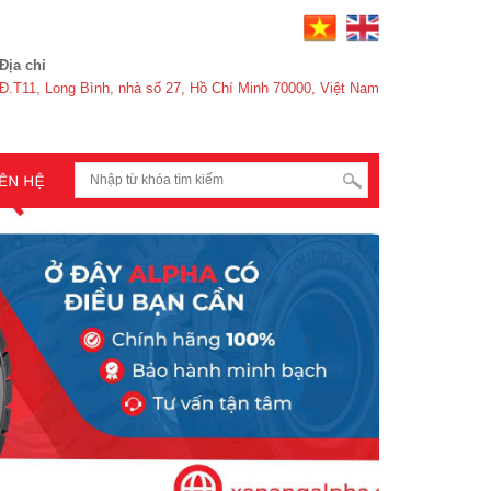
Địa chỉ
Đ.T11, Long Bình, nhà số 27, Hồ Chí Minh 70000, Việt Nam
next