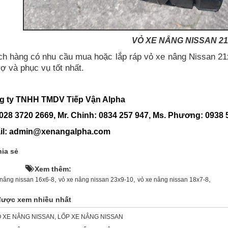
VỎ XE NÂNG NISSAN 21
h hàng có nhu cầu mua hoặc lắp ráp vỏ xe nâng Nissan 21x8
rợ và phục vụ tốt nhất.
 ty TNHH TMDV Tiếp Vận Alpha
 028 3720 2669,
Mr. Chinh: 0834 257 947, Ms. Phương: 0938 
il: admin@xenangalpha.com
ia sẻ
HOT!
Xem thêm:
,
,
,
 nâng nissan 16x6-8
vỏ xe nâng nissan 23x9-10
vỏ xe nâng nissan 18x7-8
được xem nhiều nhất
 XE NÂNG NISSAN, LỐP XE NÂNG NISSAN