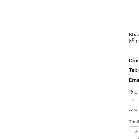
Khác
hỗ t
Công
Tel:
Ema
Ch
0
vỏ xe
Tin 
1.
VỎ