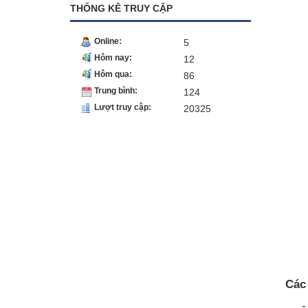
THỐNG KÊ TRUY CẬP
VỎ XE NÂNG NEXEN
VỎ XE NÂNG NEXEN
Online:
5
VỎ XE NEXEN
Hôm nay:
12
Hôm qua:
86
Trung bình:
124
Lượt truy cập:
20325
Các