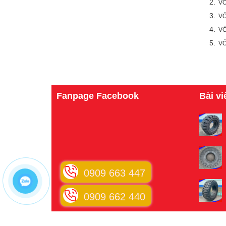
2.
VỎ
3.
VỎ
4.
VỎ
5.
VỎ
Fanpage Facebook
Bài vi
0909 663 447
0909 662 440