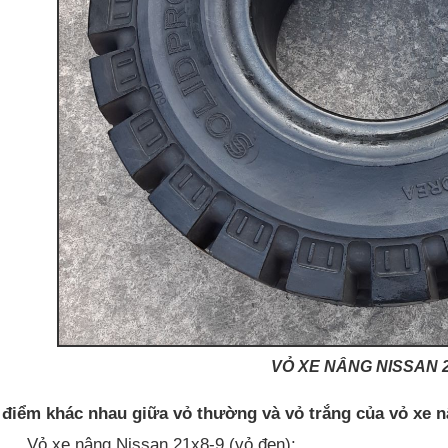
VỎ XE NÂNG NISSAN 2
 điểm khác nhau giữa vỏ thường và vỏ trắng của vỏ xe n
-
Vỏ xe nâng Nissan 21x8-9 (vỏ đen):