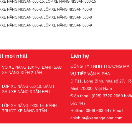
 XE NÂNG NISSAN 600-15, LỐP XE NÂNG NISSAN 600-15
 XE NÂNG NISSAN 400-8, LỐP XE NÂNG NISSAN 400-8
 XE NÂNG NISSAN 500-8, LỐP XE NÂNG NISSAN 500-8
 XE NÂNG NISSAN 600-9, LỐP XE NÂNG NISSAN 600-9
ết mới nhất
Liên hệ
CÔNG TY TNHH THƯƠNG MẠI 
VỎ XE NÂNG 18X7-8: BÁNH SAU
XE NÂNG ĐIỆN 2 TẤN
VỤ TIẾP VẬN ALPHA
Đ.T11, Long Bình, nhà số 27, Hồ
LỐP XE NÂNG 650-10: BÁNH
Minh 70000, Việt Nam
SAU XE NÂNG 3 TẤN HELI
Điện thoại: (028) 3720 2669 hoặ
663 447
LỐP XE NÂNG 28X9-15: BÁNH
Hotline: 0909 663 447 Email:
TRƯỚC XE NÂNG 3 TẤN
chinh.nt@xenangalpha.com