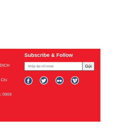
Subscribe & Follow
DỊCH
 Chí
c 0909