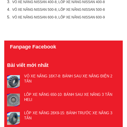
3.
VỎ XE NÂNG NISSAN 400-8, LỐP XE NÂNG NISSAN 400-8
4.
VỎ XE NÂNG NISSAN 500-8, LỐP XE NÂNG NISSAN 500-8
5.
VỎ XE NÂNG NISSAN 600-9, LỐP XE NÂNG NISSAN 600-9
Fanpage Facebook
Bài viết mới nhất
VỎ XE NÂNG 18X7-8: BÁNH SAU XE NÂNG ĐIỆN 2
TẤN
LỐP XE NÂNG 650-10: BÁNH SAU XE NÂNG 3 TẤN
HELI
LỐP XE NÂNG 28X9-15: BÁNH TRƯỚC XE NÂNG 3
TẤN