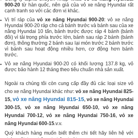
900-20
từ hàn quốc, nên giá của vỏ xe nâng Hyundai rất
cạnh tranh so với các đơn vị khác.
Vị trí ráp của
vỏ xe nâng Hyundai 900-20
: vỏ xe nâng
Hyundai 900-20 ráp cho cả bánh trước và bánh sau của xe
nâng Hyundai 10 tấn, bánh trước được ráp 4 bánh (bánh
đôi) vì tải trọng phía trước lớn, bánh sau ráp 2 bánh (bánh
đơn), thông thường 2 bánh sau lại món trước 2 bánh trước
vì bánh sau hoạt động nhiều hơn, cơ động hơn bánh
trước.
Vỏ xe nâng Hyundai 900-20 có khối lượng 137.8 kg, vỏ
được bảo hành 12 tháng theo tiêu chuẩn nhà sản xuất.
Ngoài ra chúng tôi còn cung cấp đầy đủ các loại size vỏ
cho xe nâng Hyundai khác như:
vỏ xe nâng Hyundai 825-
vỏ xe nâng Hyundai 815-15
15,
, vỏ xe nâng Hyundai
300-15, vỏ xe nâng Hyundai 650-10, vỏ xe nâng
Hyundai 700-12, vỏ xe nâng Hyundai 750-16, vỏ xe
nâng Hyundai 600-15
.v.v.
Quý khách hàng muốn biết thêm chi tiết hãy liên hệ với