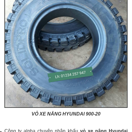
VỎ XE NÂNG HYUNDAI 900-20
Công ty alpha chuyên nhập khẩu
vỏ xe nâng Hyundai