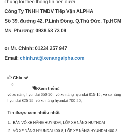
chúng tôi theo thông tin bên dưới.
Công Ty TNHH TMDV Tiếp Vận ALPHA
Số 39, đường 42, P.Linh Đông, Q.Thủ Đức, Tp.HCM
Ms. Phương: 0938 53 73 09
or Mr. Chinh: 01234 257 947
Email:
chinh.nt@xenangalpha.com
Chia sẻ
0
HOT!
Xem thêm:
,
,
vỏ xe nâng hyundai 650-10.
vỏ xe nâng hyundai 815-15
vỏ xe nâng
,
,
hyundai 825-15
vỏ xe nâng hyundai 700-20
Tin được xem nhiều nhất
1.
BÁN VỎ XE NÂNG HUYNDAI, LỐP XE NÂNG HUYNDAI
2.
VỎ XE NÂNG HYUNDAI 400-8, LỐP XE NÂNG HYUNDAI 400-8