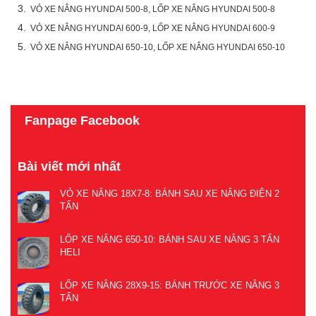
3.
VỎ XE NÂNG HYUNDAI 500-8, LỐP XE NÂNG HYUNDAI 500-8
4.
VỎ XE NÂNG HYUNDAI 600-9, LỐP XE NÂNG HYUNDAI 600-9
5.
VỎ XE NÂNG HYUNDAI 650-10, LỐP XE NÂNG HYUNDAI 650-10
Fanpage Facebook
Bài viết mới nhất
VỎ XE NÂNG 18X7-8: BÁNH SAU XE NÂNG ĐIỆN 2
TẤN
LỐP XE NÂNG 650-10: BÁNH SAU XE NÂNG 3 TẤN
HELI
LỐP XE NÂNG 28X9-15: BÁNH TRƯỚC XE NÂNG 3
TẤN