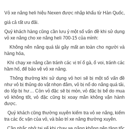
Vỏ xe nâng heli hiệu Nexen được nhập khẩu từ Hàn Quốc,
giá cả rất ưu đãi.
Quý khách hàng cũng cần lưu ý một số vấn đề khi sử dụng
vỏ xe nâng cho xe nâng heli 700-15 của mình:
-
Không nên nâng quá tải gây mất an toàn cho người và
hàng hóa,
-
Khi chạy xe nâng cần tránh các vị trí ổ gà, ổ voi, tránh các
hầm hố, để bảo vệ vỏ xe nâng.
-
Thông thường khi sử dụng vỏ hơi sẽ bị một số vấn đề
như vỏ bị thủng do vật nhọn đâm, vỏ bị nổ do nâng quá tải,
do lốp bị hư… Còn vỏ đặc sẽ bị mòn, vỏ đặc bị bể do mua
vỏ không tốt, vỏ đặc cũng bị xoay mân không vận hành
được.
-
Quý khách cũng thường xuyên kiểm tra vỏ xe nâng, kiểm
tra các ốc vặn của vỏ, và bảo trì xe nâng thường xuyên.
-
Cần nhắc nhở tại xế khi chạy xe nâng không nên tăng tốc