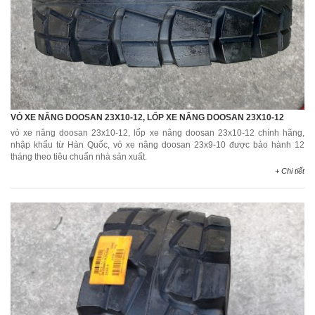
VỎ XE NÂNG DOOSAN 23X10-12, LỐP XE NÂNG DOOSAN 23X10-12
vỏ xe nâng doosan 23x10-12, lốp xe nâng doosan 23x10-12 chính hãng,
nhập khẩu từ Hàn Quốc, vỏ xe nâng doosan 23x9-10 được bảo hành 12
tháng theo tiêu chuẩn nhà sản xuất.
+ Chi tiết