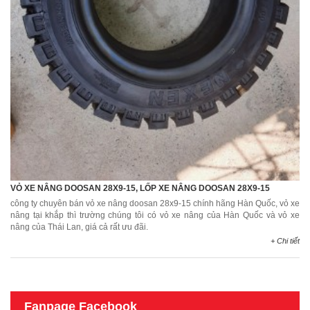
VỎ XE NÂNG DOOSAN 28X9-15, LỐP XE NÂNG DOOSAN 28X9-15
công ty chuyên bán vỏ xe nâng doosan 28x9-15 chính hãng Hàn Quốc, vỏ xe
nâng tại khắp thì trường chúng tôi có vỏ xe nâng của Hàn Quốc và vỏ xe
nâng của Thái Lan, giá cả rất ưu đãi.
+ Chi tiết
Fanpage Facebook