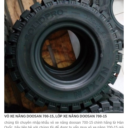
VỎ XE NÂNG DOOSAN 700-15, LỐP XE NÂNG DOOSAN 700-15
chúng tôi chuyên nhập khẩu vỏ xe nâng doosan 700-15 chính hãng từ Hàn
Quốc, hãy liên hệ với chúng tôi để được tu vấn mua vỏ xe nâng 700-15 giá