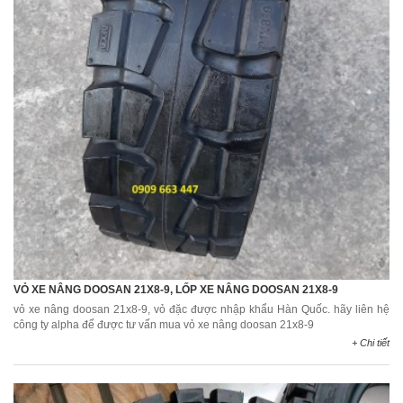
VỎ XE NÂNG DOOSAN 21X8-9, LỐP XE NÂNG DOOSAN 21X8-9
vỏ xe nâng doosan 21x8-9, vỏ đặc được nhập khẩu Hàn Quốc. hãy liên hệ
công ty alpha để được tư vấn mua vỏ xe nâng doosan 21x8-9
+ Chi tiết