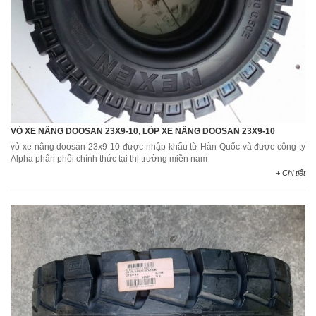
VỎ XE NÂNG DOOSAN 23X9-10, LỐP XE NÂNG DOOSAN 23X9-10
vỏ xe nâng doosan 23x9-10 được nhập khẩu từ Hàn Quốc và được công ty
Alpha phân phối chính thức tại thị trường miền nam
+ Chi tiết