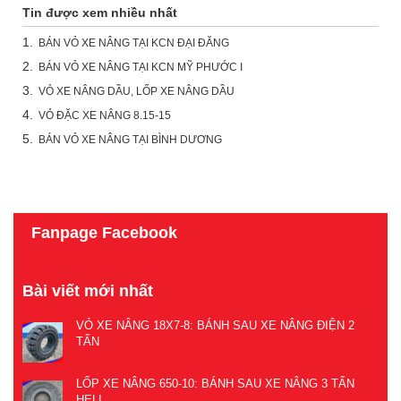
Tin được xem nhiều nhất
1.
BÁN VỎ XE NÂNG TẠI KCN ĐẠI ĐĂNG
2.
BÁN VỎ XE NÂNG TẠI KCN MỸ PHƯỚC I
3.
VỎ XE NÂNG DẦU, LỐP XE NÂNG DẦU
4.
VỎ ĐẶC XE NÂNG 8.15-15
5.
BÁN VỎ XE NÂNG TẠI BÌNH DƯƠNG
Fanpage Facebook
Bài viết mới nhất
VỎ XE NÂNG 18X7-8: BÁNH SAU XE NÂNG ĐIỆN 2
TẤN
LỐP XE NÂNG 650-10: BÁNH SAU XE NÂNG 3 TẤN
HELI