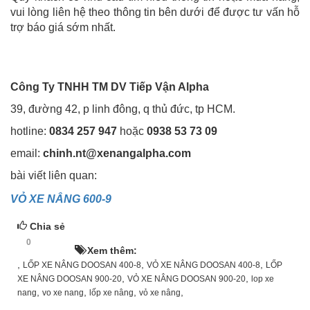
vui lòng liên hệ theo thông tin bên dưới để được tư vấn hỗ
trợ báo giá sớm nhất.
Công Ty TNHH TM DV Tiếp Vận Alpha
39, đường 42, p linh đông, q thủ đức, tp HCM.
hotline:
0834 257 947
hoặc
0938 53 73 09
email:
chinh.nt@xenangalpha.com
bài viết liên quan:
VỎ XE NÂNG 600-9
Chia sẻ
0
HOT!
Xem thêm:
,
,
,
LỐP XE NÂNG DOOSAN 400-8
VỎ XE NÂNG DOOSAN 400-8
LỐP
,
,
XE NÂNG DOOSAN 900-20
VỎ XE NÂNG DOOSAN 900-20
lop xe
,
,
,
,
nang
vo xe nang
lốp xe nâng
vỏ xe nâng