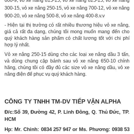
600-9, vỏ xe nâng 815-15, vỏ xe nâng 825-15, vỏ xe nâng
300-15, vỏ xe nâng 250-15, vỏ xe nâng 700-12, vỏ xe nâng
900-20, vỏ xe nâng 500-8, vỏ xe nâng 400-8.v.v
- Hiện tại thị trường có rất nhiều thương hiệu vỏ xe nâng,
giá cả rất đa dạng, chúng tôi mong muốn mang đến cho
quý khách hàng sản phẩm có chất lương tốt với chi phí
hợp lý nhất.
Vỏ xe nâng 250-15 dùng cho các loại xe nâng dầu 3 tấn,
và dùng chung cặp bánh sau vỏ xe nâng 650-10 chính
hãng, chúng tôi có đầy đủ các size vỏ xe nâng dầu, vỏ xe
nâng điện để phục vụ quý khách hàng.
CÔNG TY TNHH TM-DV TIẾP VẬN ALPHA
Đ/c:Số 39, Đường 42, P. Linh Đông, Q. Thủ Đức, TP.
HCM
Hp: Mr. Chinh: 0834 257 947 or Ms. Phương: 0938 53