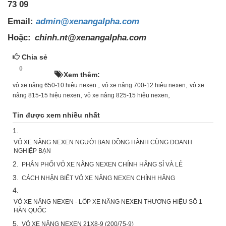
73 09
Email:
admin@xenangalpha.com
Hoặc:
chinh.nt@xenangalpha.com
Chia sẻ
0
HOT!
Xem thêm:
,
,
vỏ xe nâng 650-10 hiệu nexen.
vỏ xe nâng 700-12 hiệu nexen
vỏ xe
,
,
nâng 815-15 hiệu nexen
vỏ xe nâng 825-15 hiệu nexen
Tin được xem nhiều nhất
1.
VỎ XE NÂNG NEXEN NGƯỜI BẠN ĐỒNG HÀNH CÙNG DOANH
NGHIỆP BẠN
2.
PHÂN PHỐI VỎ XE NÂNG NEXEN CHÍNH HÃNG SỈ VÀ LẺ
3.
CÁCH NHẬN BIẾT VỎ XE NÂNG NEXEN CHÍNH HÃNG
4.
VỎ XE NÂNG NEXEN - LỐP XE NÂNG NEXEN THƯƠNG HIỆU SỐ 1
HÀN QUỐC
5.
VỎ XE NÂNG NEXEN 21X8-9 (200/75-9)