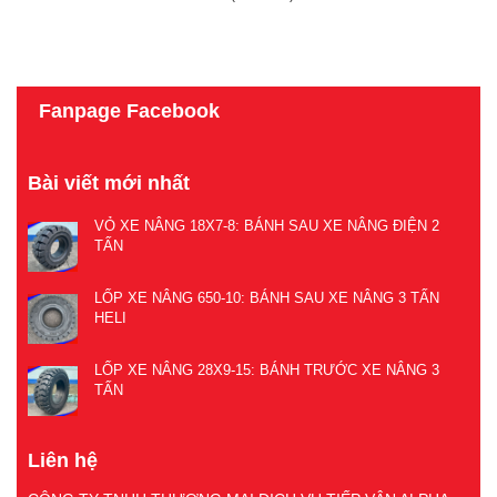
Fanpage Facebook
Bài viết mới nhất
VỎ XE NÂNG 18X7-8: BÁNH SAU XE NÂNG ĐIỆN 2
TẤN
LỐP XE NÂNG 650-10: BÁNH SAU XE NÂNG 3 TẤN
HELI
LỐP XE NÂNG 28X9-15: BÁNH TRƯỚC XE NÂNG 3
TẤN
Liên hệ