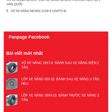
HÀN QUỐC
5.
VỎ XE NÂNG NEXEN 21X8-9 (200/75-9)
Fanpage Facebook
Bài viết mới nhất
VỎ XE NÂNG 18X7-8: BÁNH SAU XE NÂNG ĐIỆN 2
TẤN
LỐP XE NÂNG 650-10: BÁNH SAU XE NÂNG 3 TẤN
HELI
LỐP XE NÂNG 28X9-15: BÁNH TRƯỚC XE NÂNG 3
TẤN