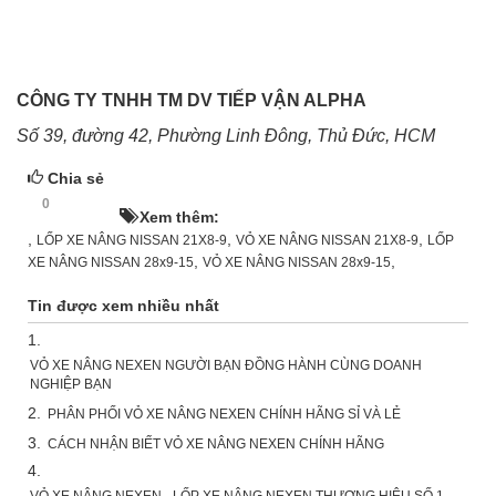
CÔNG TY TNHH TM DV TIẾP VẬN ALPHA
Số 39, đường 42, Phường Linh Đông, Thủ Đức, HCM
Chia sẻ
0
HOT!
Xem thêm:
,
,
,
LỐP XE NÂNG NISSAN 21X8-9
VỎ XE NÂNG NISSAN 21X8-9
LỐP
,
,
XE NÂNG NISSAN 28x9-15
VỎ XE NÂNG NISSAN 28x9-15
Tin được xem nhiều nhất
1.
VỎ XE NÂNG NEXEN NGƯỜI BẠN ĐỒNG HÀNH CÙNG DOANH
NGHIỆP BẠN
2.
PHÂN PHỐI VỎ XE NÂNG NEXEN CHÍNH HÃNG SỈ VÀ LẺ
3.
CÁCH NHẬN BIẾT VỎ XE NÂNG NEXEN CHÍNH HÃNG
4.
VỎ XE NÂNG NEXEN - LỐP XE NÂNG NEXEN THƯƠNG HIỆU SỐ 1